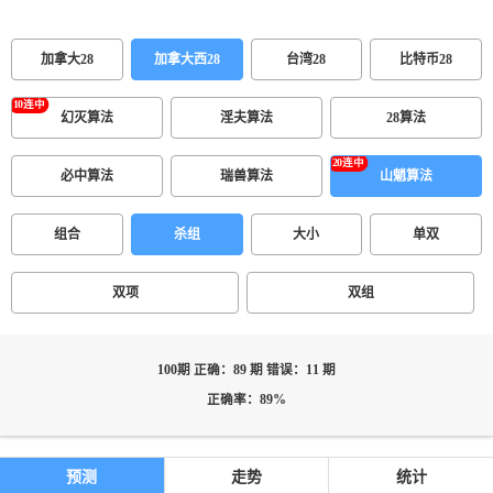
加拿大28
加拿大西28
台湾28
比特币28
幻灭算法
淫夫算法
28算法
必中算法
瑞兽算法
山魈算法
组合
杀组
大小
单双
双项
双组
100期 正确：89 期 错误：11 期
正确率：89%
预测
走势
统计