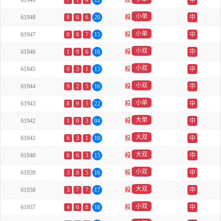
61949
7
1
4
12
殺
中
小单
61948
8
6
6
20
殺
中
小单
61947
0
8
7
15
殺
中
小双
61946
1
9
6
16
殺
中
小双
61945
9
3
1
13
殺
中
小双
61944
9
2
5
16
殺
中
小单
61943
8
9
5
22
殺
中
大单
61942
1
0
3
04
殺
中
大双
61941
6
3
1
10
殺
中
大双
61940
6
6
3
15
殺
中
小双
61939
3
8
5
16
殺
中
大双
61938
3
7
7
17
殺
中
小双
61937
4
6
8
18
殺
中