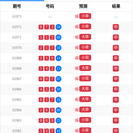
期号
号码
预测
结果
小单
61973
---
殺
---
小单
61972
8
7
3
18
殺
中
大单
61971
3
1
2
06
殺
中
小单
61970
2
1
7
10
殺
中
小双
61969
2
3
9
14
殺
中
大单
61968
5
4
2
11
殺
中
小双
61967
0
0
7
07
殺
中
大单
61966
4
2
4
10
殺
中
大单
61965
8
1
7
16
殺
中
大单
61964
1
8
0
09
殺
中
小单
61963
8
8
9
25
殺
中
小单
61962
5
6
5
16
殺
中