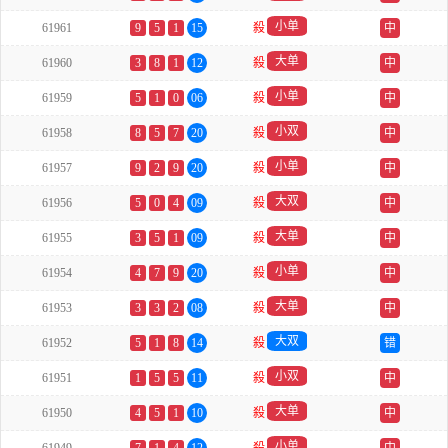
小单
61961
9
5
1
15
殺
中
大单
61960
3
8
1
12
殺
中
小单
61959
5
1
0
06
殺
中
小双
61958
8
5
7
20
殺
中
小单
61957
9
2
9
20
殺
中
大双
61956
5
0
4
09
殺
中
大单
61955
3
5
1
09
殺
中
小单
61954
4
7
9
20
殺
中
大单
61953
3
3
2
08
殺
中
大双
61952
5
1
8
14
殺
错
小双
61951
1
5
5
11
殺
中
大单
61950
4
5
1
10
殺
中
小单