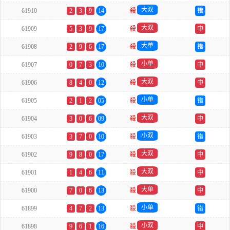
大双
61910
2
3
9
14
殺
错
大双
61909
5
3
9
17
殺
中
大单
61908
2
9
6
17
殺
错
小单
61907
0
7
3
10
殺
中
大双
61906
8
4
0
12
殺
中
小单
61905
2
1
2
05
殺
错
大双
61904
3
0
6
09
殺
中
小双
61903
3
7
0
10
殺
错
大双
61902
9
8
0
17
殺
中
大双
61901
1
4
6
11
殺
中
大单
61900
7
0
6
13
殺
中
小单
61899
4
7
2
13
殺
错
小双
61898
9
6
1
16
殺
中