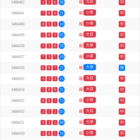
大双
3466462
1
1
6
08
殺
中
小单
3466461
7
8
6
21
殺
中
小单
3466460
0
5
5
10
殺
中
大双
3466459
2
0
3
05
殺
中
大单
3466458
5
5
8
18
殺
中
小单
3466457
7
5
7
19
殺
中
大单
3466456
6
8
7
21
殺
错
大双
3466455
5
3
3
11
殺
中
大双
3466454
5
8
8
21
殺
中
小双
3466453
8
0
7
15
殺
中
大双
3466452
2
1
2
05
殺
中
大单
3466451
4
3
1
08
殺
中
小单
3466450
5
0
5
10
殺
中