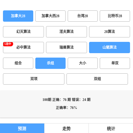
加拿大28
加拿大西28
台湾28
比特币28
幻灭算法
淫夫算法
28算法
必中算法
瑞兽算法
山魈算法
组合
杀组
大小
单双
双项
双组
100期 正确：76 期 错误：24 期
正确率：76%
预测
走势
统计